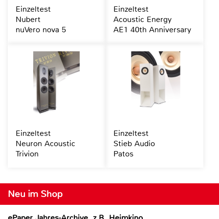
Einzeltest
Einzeltest
Nubert
Acoustic Energy
nuVero nova 5
AE1 40th Anniversary
Einzeltest
Einzeltest
Neuron Acoustic
Stieb Audio
Trivion
Patos
Neu im Shop
ePaper Jahres-Archive, z.B. Heimkino