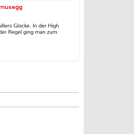
d musegg
illers Glocke. In der High
In der Regel ging man zum