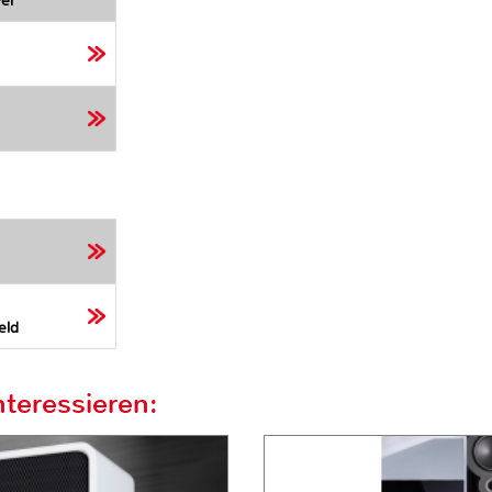
er
eld
teressieren: