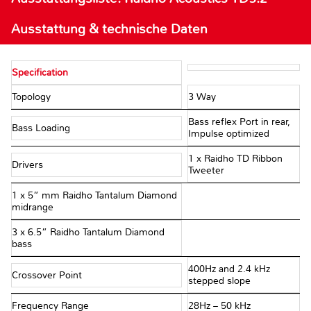
Ausstattung & technische Daten
Specification
Topology
3 Way
Bass reflex Port in rear,
Bass Loading
Impulse optimized
1 x Raidho TD Ribbon
Drivers
Tweeter
1 x 5” mm Raidho Tantalum Diamond
midrange
3 x 6.5” Raidho Tantalum Diamond
bass
400Hz and 2.4 kHz
Crossover Point
stepped slope
Frequency Range
28Hz – 50 kHz