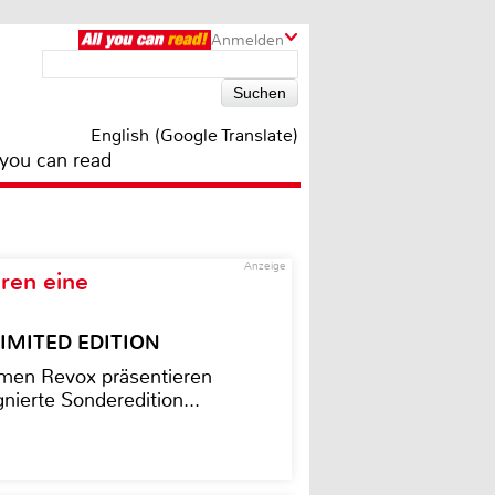
Anmelden
English (Google Translate)
 you can read
Anzeige
ren eine
– LIMITED EDITION
men Revox präsentieren
nierte Sonderedition...