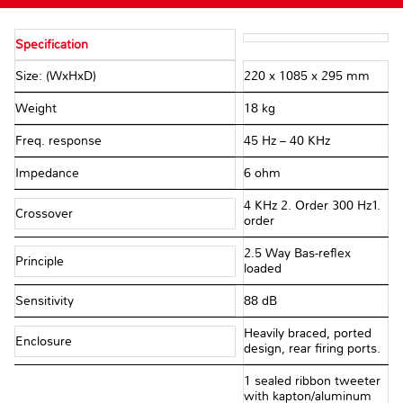
Specification
Size: (WxHxD)
220 x 1085 x 295 mm
Weight
18 kg
Freq. response
45 Hz – 40 KHz
Impedance
6 ohm
4 KHz 2. Order 300 Hz1.
Crossover
order
2.5 Way Bas-reﬂex
Principle
loaded
Sensitivity
88 dB
Heavily braced, ported
Enclosure
design, rear ﬁring ports.
1 sealed ribbon tweeter
with kapton/aluminum