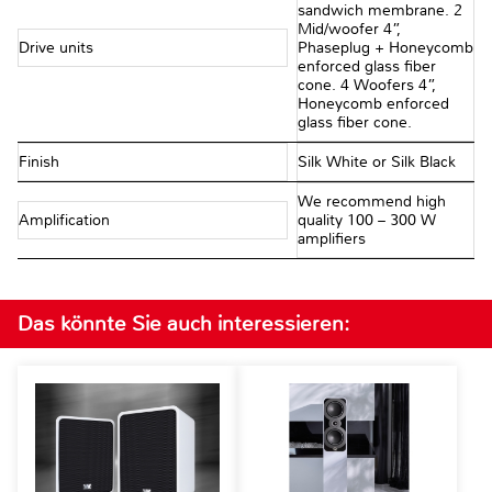
sandwich membrane. 2
Mid/woofer 4”,
Drive units
Phaseplug + Honeycomb
enforced glass ﬁber
cone. 4 Woofers 4”,
Honeycomb enforced
glass ﬁber cone.
Finish
Silk White or Silk Black
We recommend high
Amplification
quality 100 – 300 W
ampliﬁers
Das könnte Sie auch interessieren: