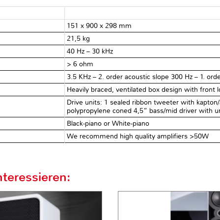
151 x 900 x 298 mm
21,5 kg
40 Hz – 30 kHz
> 6 ohm
3.5 KHz – 2. order acoustic slope 300 Hz – 1. ord
Heavily braced, ventilated box design with front 
Drive units: 1 sealed ribbon tweeter with kapt
polypropylene coned 4,5” bass/mid driver with
Black-piano or White-piano
We recommend high quality amplifiers >50W
teressieren: