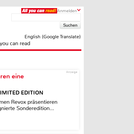
Anmelden
English (Google Translate)
 you can read
Anzeige
ren eine
– LIMITED EDITION
men Revox präsentieren
nierte Sonderedition...