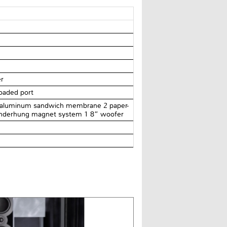
er
loaded port
on/aluminum sandwich membrane 2 paper-
 underhung magnet system 1 8” woofer