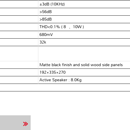
±3dB (10KHz)
>56dB
>85dB
THD<0.1% ( 8Ω、10W )
680mV
32kΩ
Matte black finish and solid wood side panels
192×335×270
Active Speaker : 8.0Kg