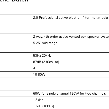
2.0 Professional active electron filter multimedi
2-way, 4th order active vented box speaker syst
5.25" mid range
53Hz-20kHz
87dB (2.83V/1m)
4Ω
10-80W
60W for single channel 120W for two channels
1.8kHz
±3dB (100Hz)