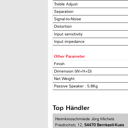
Treble Adjust
Separation
Signal-to-Noise
Distortion
Input sensitivity
Input impedance
Other Parameter
Finish
Dimension (W×H×D)
Net Weight
Passive Speaker : 5.8Kg
Top Händler
Heimkinoschmiede Jörg Michels
Friedrichstr, 12,
54470 Bernkastl-Kues