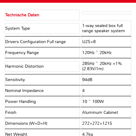
Technische Daten
1-way sealed box full
System Type
range speaker system
Drivers Configuration Full range
U2S×8
Frequency Range
120Hz ~ 20kHz
285Hz ~ 20kHz =1%
Harmonic Distortion
(2.83V/1m)
Sensitivity
94dB
Nominal Impedance
4Ω
Power Handling
10 ~ 100W
Finish
Aluminum Cabinet
Dimensions (W×D×H)
272×272×1215
Net Weight
4.7kg