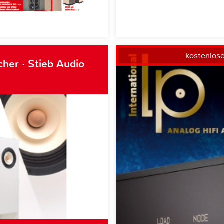
kostenlos
her · Stieb Audio