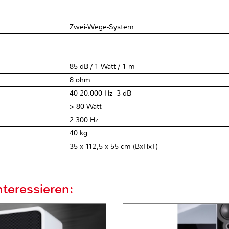
Zwei-Wege-System
85 dB / 1 Watt / 1 m
8 ohm
40-20.000 Hz -3 dB
> 80 Watt
2.300 Hz
40 kg
35 x 112,5 x 55 cm (BxHxT)
teressieren: