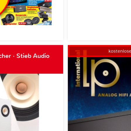
kostenlos
her · Stieb Audio