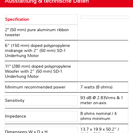
Ausstattung & technische Daten
Specification
2″ (50 mm) pure aluminum ribbon
tweeter
6” (150 mm) doped polypropylene
midrange with 2” (50 mm) SD-1
Underhung Motor
11″ (280 mm) doped polypropylene
Woofer with 2” (50 mm) SD-1
Underhung Motor
Minimum recommended power
7 watts (8 ohms)
93 dB @ 2.83Vrms & 1
Sensitivity
meter on-axis
8 ohms nominal / 4
Impedance
ohms minimum
13.7 x 19.9 x 50.2” /
Dimensions W x D x H