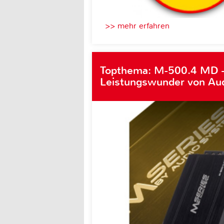
>> mehr erfahren
Topthema: M-500.4 MD 
Leistungswunder von Au