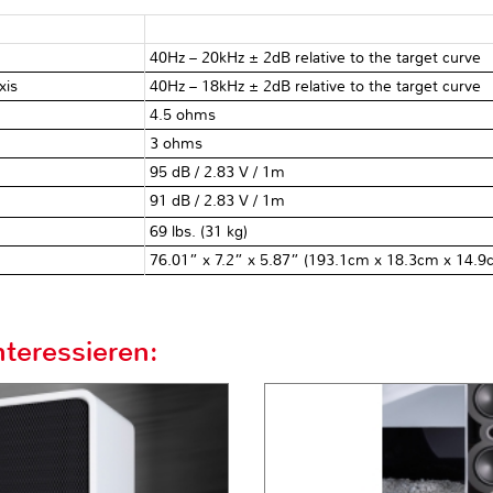
40Hz – 20kHz ± 2dB relative to the target curve
axis
40Hz – 18kHz ± 2dB relative to the target curve
4.5 ohms
3 ohms
95 dB / 2.83 V / 1m
91 dB / 2.83 V / 1m
69 lbs. (31 kg)
76.01” x 7.2” x 5.87” (193.1cm x 18.3cm x 14.9
teressieren: