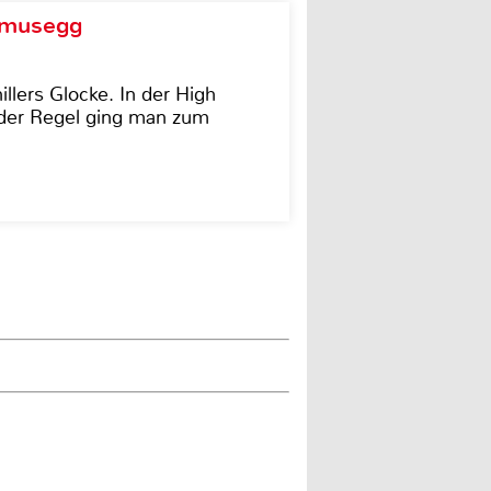
d musegg
illers Glocke. In der High
In der Regel ging man zum