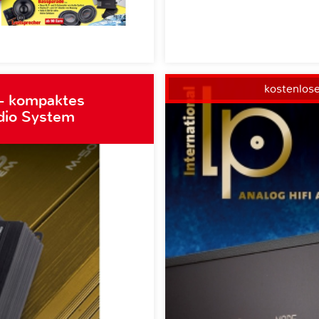
kostenlos
– kompaktes
dio System