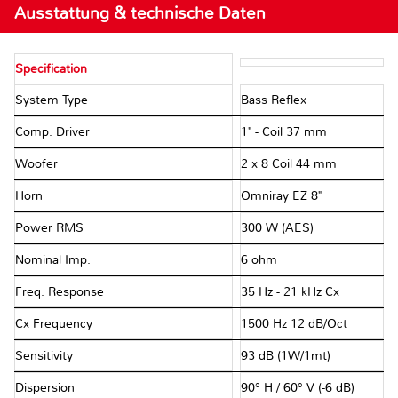
Ausstattung & technische Daten
Specification
System Type
Bass Reflex
Comp. Driver
1" - Coil 37 mm
Woofer
2 x 8 Coil 44 mm
Horn
Omniray EZ 8"
Power RMS
300 W (AES)
Nominal Imp.
6 ohm
Freq. Response
35 Hz - 21 kHz Cx
Cx Frequency
1500 Hz 12 dB/Oct
Sensitivity
93 dB (1W/1mt)
Dispersion
90° H / 60° V (-6 dB)