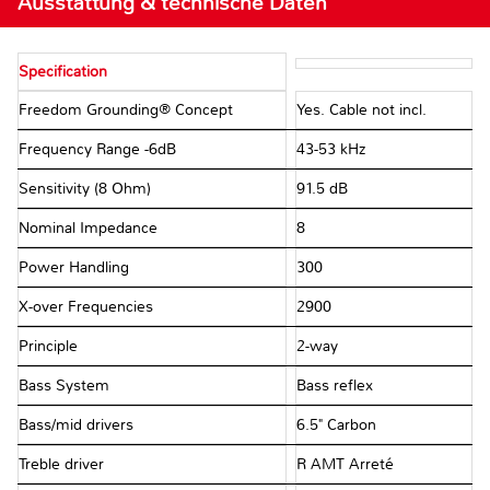
Ausstattung & technische Daten
Specification
Freedom Grounding® Concept
Yes. Cable not incl.
Frequency Range -6dB
43-53 kHz
Sensitivity (8 Ohm)
91.5 dB
Nominal Impedance
8 Ω
Power Handling
300
X-over Frequencies
2900
Principle
2-way
Bass System
Bass reflex
Bass/mid drivers
6.5" Carbon
Treble driver
R AMT Arreté