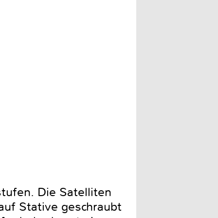
Alle Lautsprecher erhalten 
ufen. Die Satelliten
auf Stative geschraubt