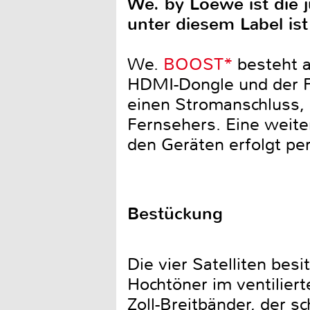
We. by Loewe ist die
unter diesem Label is
We.
BOOST*
besteht a
HDMI-Dongle und der Fe
einen Stromanschluss
Fernsehers. Eine weite
den Geräten erfolgt pe
Bestückung
Die vier Satelliten besi
Hochtöner im ventilier
Zoll-Breitbänder, der s