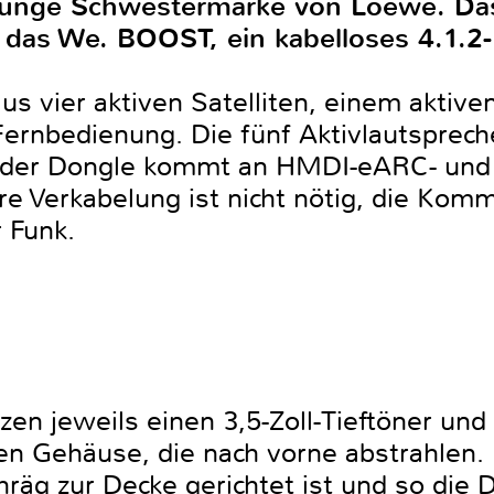
 junge Schwestermarke von Loewe. Da
t das We. BOOST, ein kabelloses 4.1.2
us vier aktiven Satelliten, einem aktiv
rnbedienung. Die fünf Aktivlautspreche
, der Dongle kommt an HMDI-eARC- un
re Verkabelung ist nicht nötig, die Kom
r Funk.
tzen jeweils einen 3,5-Zoll-Tieftöner und 
ten Gehäuse, die nach vorne abstrahlen.
chräg zur Decke gerichtet ist und so die