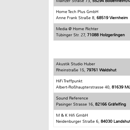
Mainzer Straße 73,
55294 Bodenheim/M
Home Tech Plus GmbH
Anne Frank Straße 8,
68519 Viernheim
Media @ Home Richter
Tübinger Str. 27,
71088 Holzgerlingen
Akustik Studio Huber
Rheinstraße 15,
79761 Waldshut
HiFi Treffpunkt
Albert-Roßhaupterstrasse 40,
81639 M
Sound Reference
Pasinger Strasse 16,
82166 Gräfelfing
M & K Hifi GmbH
Neidenburger Straße 6,
84030 Landshu