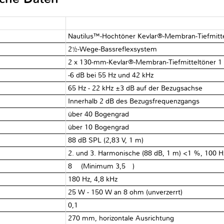
Nautilus™-Hochtöner Kevlar®-Membran-Tiefmitt
2½-Wege-Bassreflexsystem
2 x 130-mm-Kevlar®-Membran-Tiefmitteltöner 1
-6 dB bei 55 Hz und 42 kHz
65 Hz - 22 kHz ±3 dB auf der Bezugsachse
Innerhalb 2 dB des Bezugsfrequenzgangs
über 40 Bogengrad
über 10 Bogengrad
88 dB SPL (2,83 V, 1 m)
2. und 3. Harmonische (88 dB, 1 m) <1 %, 100 Hz
8 Ω (Minimum 3,5 Ω)
180 Hz, 4,8 kHz
25 W - 150 W an 8 ohm (unverzerrt)
0,1 Ω
270 mm, horizontale Ausrichtung