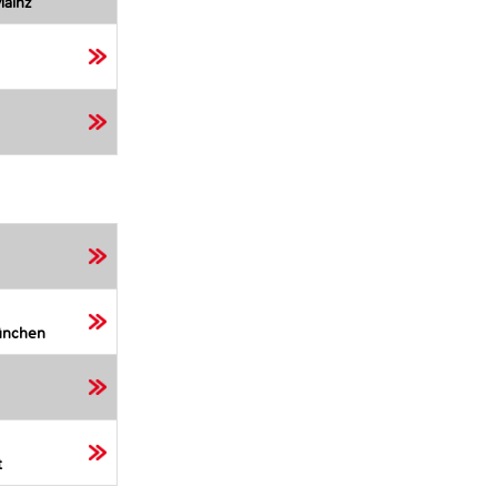
ainz
ünchen
t