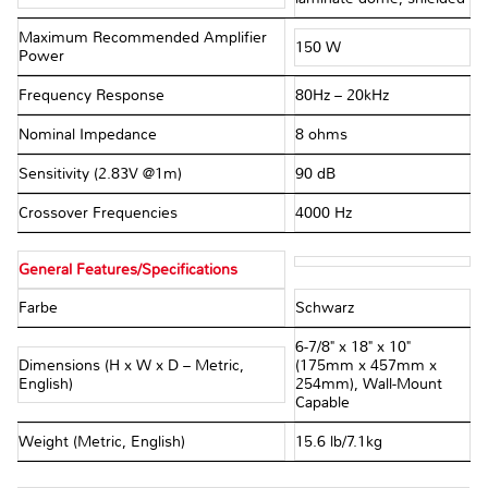
Maximum Recommended Amplifier
150 W
Power
Frequency Response
80Hz – 20kHz
Nominal Impedance
8 ohms
Sensitivity (2.83V @1m)
90 dB
Crossover Frequencies
4000 Hz
General Features/Specifications
Farbe
Schwarz
6-7/8" x 18" x 10"
Dimensions (H x W x D – Metric,
(175mm x 457mm x
English)
254mm), Wall-Mount
Capable
Weight (Metric, English)
15.6 lb/7.1kg