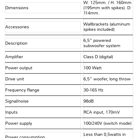
W: 125mm. / H: 160mm
Dimensions
(195mm with spikes). D:
114mm.
Wallbrackets (aluminum
Accessories
spikes included)
6,5” powered
Description
subwoofer system
Amplifier
Class D (digital)
Power output
100 Watt
Drive unit
6,5” woofer, long throw
Frequency Range
30-165 Hz
Signal/noise
98dB
Inputs
RCA input, 170mV
Power supply
100/240V (switch mode)
Less than 0,5watts in
Power consumption