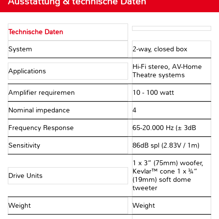
Ausstattung & technische Daten
Technische Daten
System
2-way, closed box
Hi-Fi stereo, AV-Home
Applications
Theatre systems
Amplifier requiremen
10 - 100 watt
Nominal impedance
4 Ω
Frequency Response
65-20.000 Hz (± 3dB
Sensitivity
86dB spl (2.83V / 1m)
1 x 3” (75mm) woofer,
Kevlar™ cone 1 x ¾“
Drive Units
(19mm) soft dome
tweeter
Weight
Weight