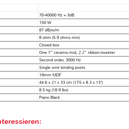
70-40000 Hz +-3dB
150 W
87 dB/w/m
8 ohm (5.9 ohms min)
Closed box
One 7” ceramic-mid, 2.2” ribbon-tweeter
Second order, 3000 Hz
Single wire binding posts
19mm MDF
44.6 x 21 x 33 cm (17.5 x 8.3 x 13")
8.5 kg (18.9 lbs)
Piano Black
teressieren: