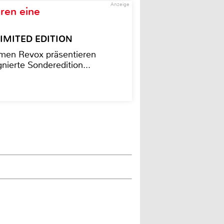
Anzeige
ren eine
– LIMITED EDITION
men Revox präsentieren
nierte Sonderedition...