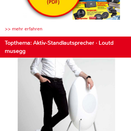
>> mehr erfahren
Topthema: Aktiv-Standlautsprecher · Loutd
musegg