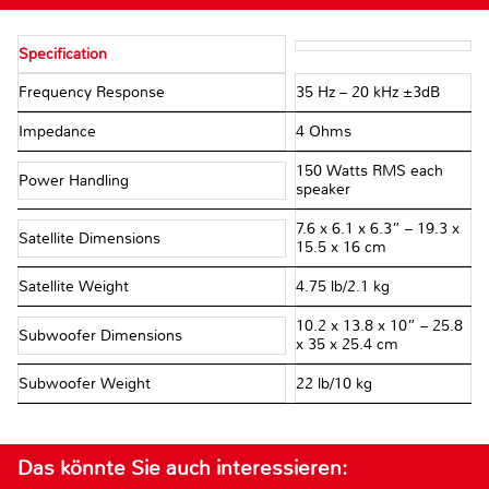
Specification
Frequency Response
35 Hz – 20 kHz ±3dB
Impedance
4 Ohms
150 Watts RMS each
Power Handling
speaker
7.6 x 6.1 x 6.3” – 19.3 x
Satellite Dimensions
15.5 x 16 cm
Satellite Weight
4.75 lb/2.1 kg
10.2 x 13.8 x 10” – 25.8
Subwoofer Dimensions
x 35 x 25.4 cm
Subwoofer Weight
22 lb/10 kg
Das könnte Sie auch interessieren: