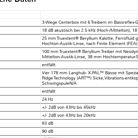
3-Wege Centerbox mit 6 Treibern im Bassreflex-
18 dB akustisch bei 2.5 kHz (Hoch-/Mittelton), 18
25 mm Truextent® Beryllium Kalotte, Ferrofluid g
Hochton-Austik-Linse, nach Finite Element (FEA)
100 mm Truextent® Beryllium Treiber mit Neody
Mittelton-Austik-Linse, 38 mm Hochtemperatur-
entfällt
Vier 178 mm Langhub- X-PAL™ Bässe mit Spezial
Ridge Technology (ART™) Sicke,Vibrations-entk
SchwingspuleN/A
entfällt
24 Hz
+/- 2dB von 43Hz bis 45kHz
+/- 2dB von 43Hz bis 20kHz
93 dB
90 dB