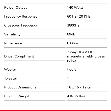
Power Output
140 Watts
Frequency Response
60 Hz - 20 KHz
Crossover Frequency
3800Hz
Sensitivity
89db
Impedance
8 Ohm
2 way DRAV FIG.
Driver Compliment
magnetic shielding bass
relfex
Woofer
two 5
Tweeter
1
Product Dimensions
16 x 46 x 19 cm
Product Weight
4 Kg (9 lbs)