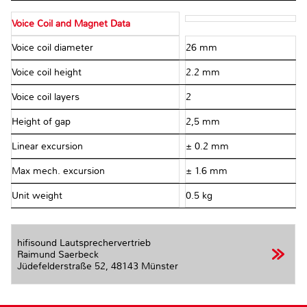
Voice Coil and Magnet Data
Voice coil diameter
26 mm
Voice coil height
2.2 mm
Voice coil layers
2
Height of gap
2,5 mm
Linear excursion
± 0.2 mm
Max mech. excursion
± 1.6 mm
Unit weight
0.5 kg
hifisound Lautsprechervertrieb
Raimund Saerbeck
Jüdefelderstraße 52,
48143 Münster