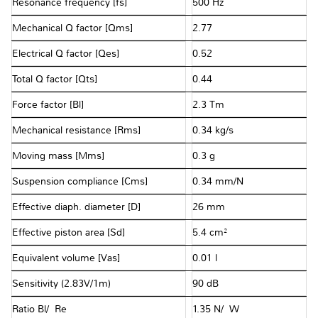
Resonance frequency [fs]
500 Hz
Mechanical Q factor [Qms]
2.77
Electrical Q factor [Qes]
0.52
Total Q factor [Qts]
0.44
Force factor [Bl]
2.3 Tm
Mechanical resistance [Rms]
0.34 kg/s
Moving mass [Mms]
0.3 g
Suspension compliance [Cms]
0.34 mm/N
Effective diaph. diameter [D]
26 mm
Effective piston area [Sd]
5.4 cm²
Equivalent volume [Vas]
0.01 l
Sensitivity (2.83V/1m)
90 dB
Ratio Bl/√Re
1.35 N/√W