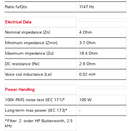
Ratio fs/Qts
1147 Hz
Electrical Data
Nominal impedance [Zn]
4 Ohm
Minimum impedance [Zmin]
3.7 Ohm
Maximum impedance [Zo]
18.4 Ohm
DC resistance [Re]
2.9 Ohm
Voice coil inductance [Le]
0.02 mH
Power Handling
100h RMS noise test (IEC 17.1)*
100 W
Long-term max power (IEC 17.3)*
-
*Filter: 2. order HP Butterworth, 2.5
kHz