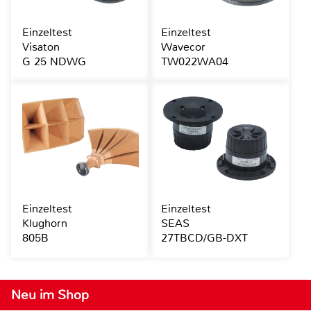
Einzeltest
Einzeltest
Visaton
Wavecor
G 25 NDWG
TW022WA04
Einzeltest
Einzeltest
Klughorn
SEAS
805B
27TBCD/GB-DXT
Neu im Shop