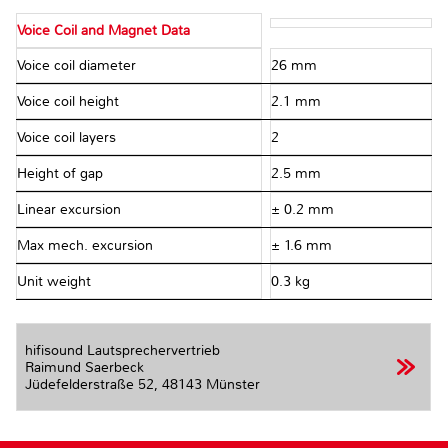
Voice Coil and Magnet Data
Voice coil diameter
26 mm
Voice coil height
2.1 mm
Voice coil layers
2
Height of gap
2.5 mm
Linear excursion
± 0.2 mm
Max mech. excursion
± 1.6 mm
Unit weight
0.3 kg
hifisound Lautsprechervertrieb
Raimund Saerbeck
Jüdefelderstraße 52,
48143 Münster