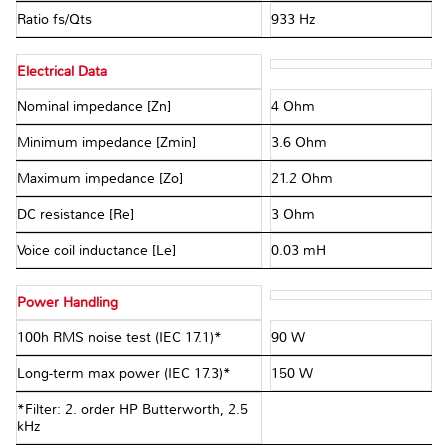
Ratio fs/Qts
933 Hz
Electrical Data
Nominal impedance [Zn]
4 Ohm
Minimum impedance [Zmin]
3.6 Ohm
Maximum impedance [Zo]
21.2 Ohm
DC resistance [Re]
3 Ohm
Voice coil inductance [Le]
0.03 mH
Power Handling
100h RMS noise test (IEC 17.1)*
90 W
Long-term max power (IEC 17.3)*
150 W
*Filter: 2. order HP Butterworth, 2.5
kHz