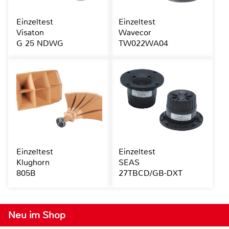
Einzeltest
Einzeltest
Visaton
Wavecor
G 25 NDWG
TW022WA04
Einzeltest
Einzeltest
Klughorn
SEAS
805B
27TBCD/GB-DXT
Neu im Shop