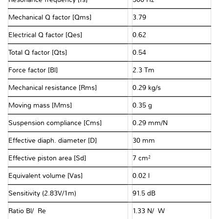
Mechanical Q factor [Qms]
3.79
Electrical Q factor [Qes]
0.62
Total Q factor [Qts]
0.54
Force factor [Bl]
2.3 Tm
Mechanical resistance [Rms]
0.29 kg/s
Moving mass [Mms]
0.35 g
Suspension compliance [Cms]
0.29 mm/N
Effective diaph. diameter [D]
30 mm
Effective piston area [Sd]
7 cm²
Equivalent volume [Vas]
0.02 l
Sensitivity (2.83V/1m)
91.5 dB
Ratio Bl/√Re
1.33 N/√W