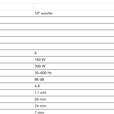
10″ woofer
6 Ω
160 W
300 W
35–600 Hz
86 dB
4.8 Ω
1.1 mH
50 mm
24 mm
7 mm