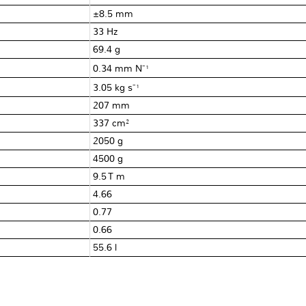
±8.5 mm
33 Hz
69.4 g
0.34 mm∙N⁻¹
3.05 kg∙s⁻¹
207 mm
337 cm²
2050 g
4500 g
9.5 T∙m
4.66
0.77
0.66
55.6 l