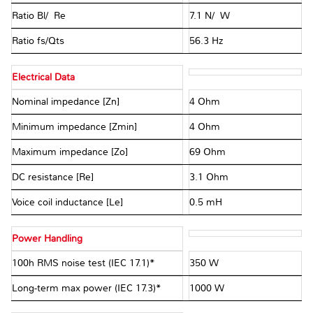
Ratio Bl/√Re
7.1 N/√W
Ratio fs/Qts
56.3 Hz
Electrical Data
Nominal impedance [Zn]
4 Ohm
Minimum impedance [Zmin]
4 Ohm
Maximum impedance [Zo]
69 Ohm
DC resistance [Re]
3.1 Ohm
Voice coil inductance [Le]
0.5 mH
Power Handling
100h RMS noise test (IEC 17.1)*
350 W
Long-term max power (IEC 17.3)*
1000 W