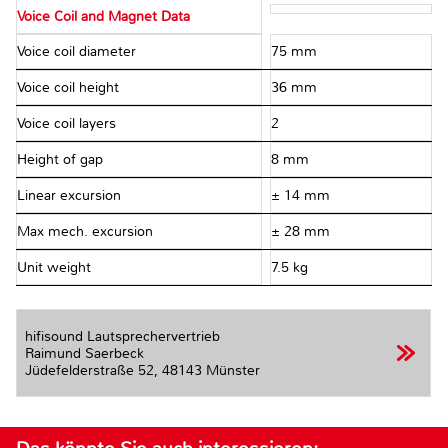
Voice Coil and Magnet Data
Voice coil diameter
75 mm
Voice coil height
36 mm
Voice coil layers
2
Height of gap
8 mm
Linear excursion
± 14 mm
Max mech. excursion
± 28 mm
Unit weight
7.5 kg
hifisound Lautsprechervertrieb
Raimund Saerbeck
Jüdefelderstraße 52,
48143 Münster