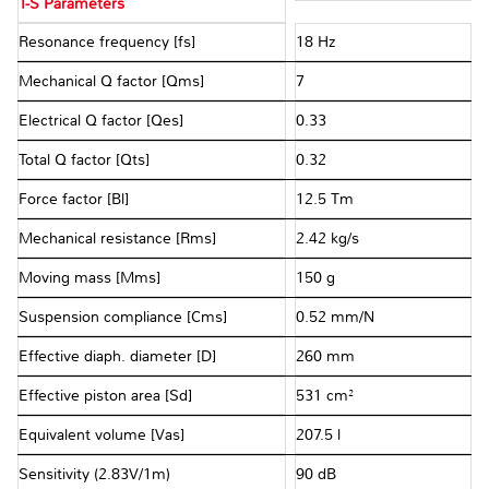
T-S Parameters
Resonance frequency [fs]
18 Hz
Mechanical Q factor [Qms]
7
Electrical Q factor [Qes]
0.33
Total Q factor [Qts]
0.32
Force factor [Bl]
12.5 Tm
Mechanical resistance [Rms]
2.42 kg/s
Moving mass [Mms]
150 g
Suspension compliance [Cms]
0.52 mm/N
Effective diaph. diameter [D]
260 mm
Effective piston area [Sd]
531 cm²
Equivalent volume [Vas]
207.5 l
Sensitivity (2.83V/1m)
90 dB