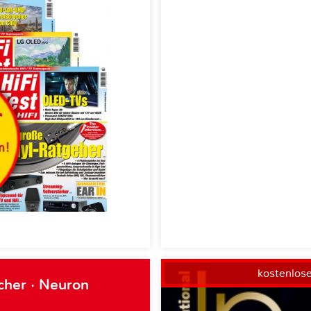
kostenlos
cher · Neuron