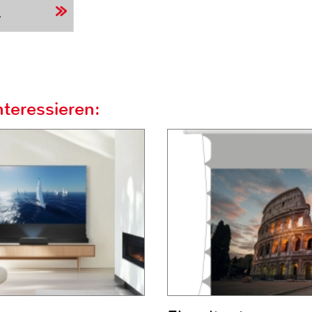
r
teressieren: