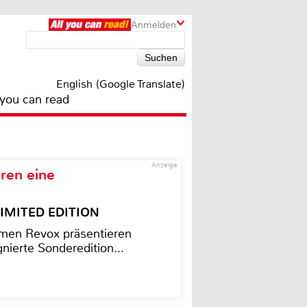
Anmelden
English (Google Translate)
 you can read
Anzeige
ren eine
– LIMITED EDITION
men Revox präsentieren
nierte Sonderedition...