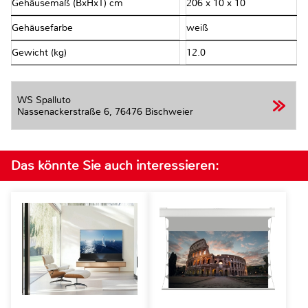
Gehäusemaß (BxHxT) cm
206 x 10 x 10
Gehäusefarbe
weiß
Gewicht (kg)
12.0
WS Spalluto
Nassenackerstraße 6,
76476 Bischweier
Das könnte Sie auch interessieren: