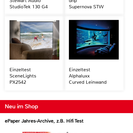
Stewart Audio
dnp
StudioTek 130 G4
Supernova STW
Einzeltest
Einzeltest
SceneLights
Alphaluxx
PX2542
Curved Leinwand
Neu im Shop
ePaper Jahres-Archive, z.B. Hifi Test