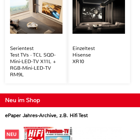
Serientest
Einzeltest
Test TVs · TCL SQD-
Hisense
Mini-LED-TV X11L +
XR10
RGB-Mini-LED-TV
RM9L
Neu im Shop
ePaper Jahres-Archive, z.B. Hifi Test