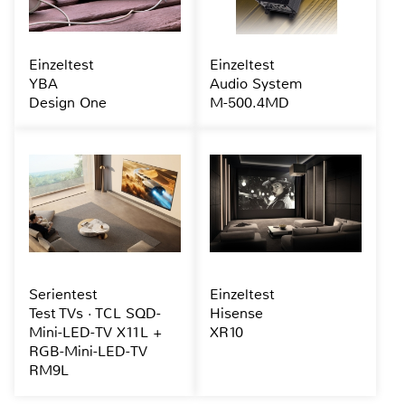
Einzeltest
Einzeltest
YBA
Audio System
Design One
M-500.4MD
Serientest
Einzeltest
Test TVs · TCL SQD-
Hisense
Mini-LED-TV X11L +
XR10
RGB-Mini-LED-TV
RM9L