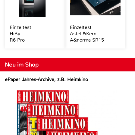
Einzeltest
Einzeltest
HiBy
Astell&Kern
R6 Pro
A&norma SR15
Neu im Shop
ePaper Jahres-Archive, z.B. Heimkino