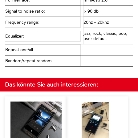
Pc interface:
mini-usb 2.0
Signal to noise ratio:
> 90 db
Frequency range:
20hz – 20khz
jazz, rock, classic, pop,
Equalizer:
user default
Repeat one/all
Random/repeat random
Das könnte Sie auch interessieren: