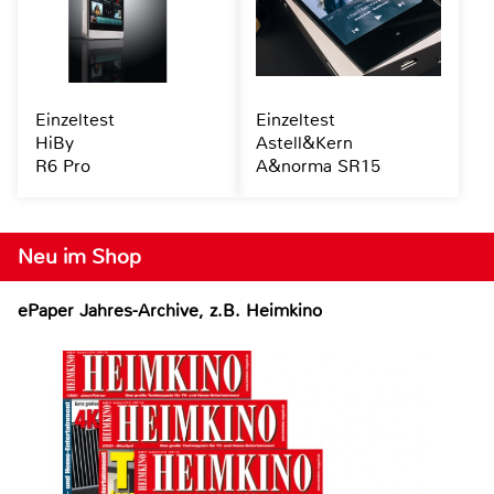
Einzeltest
Einzeltest
HiBy
Astell&Kern
R6 Pro
A&norma SR15
Neu im Shop
ePaper Jahres-Archive, z.B. Heimkino