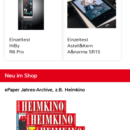
Einzeltest
Einzeltest
HiBy
Astell&Kern
R6 Pro
A&norma SR15
Neu im Shop
ePaper Jahres-Archive, z.B. Heimkino