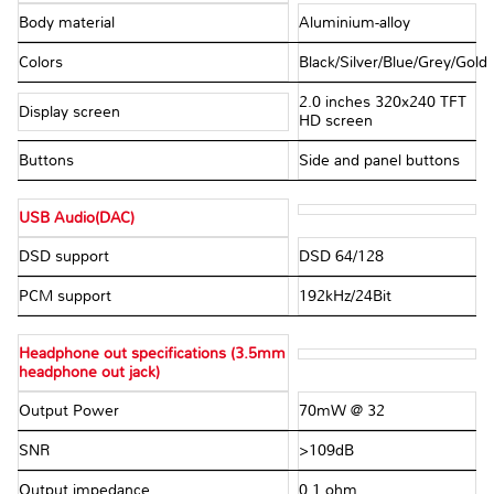
Body material
Aluminium-alloy
Colors
Black/Silver/Blue/Grey/Gold
2.0 inches 320x240 TFT
Display screen
HD screen
Buttons
Side and panel buttons
USB Audio(DAC)
DSD support
DSD 64/128
PCM support
192kHz/24Bit
Headphone out specifications (3.5mm
headphone out jack)
Output Power
70mW @ 32Ω
SNR
>109dB
Output impedance
0.1 ohm