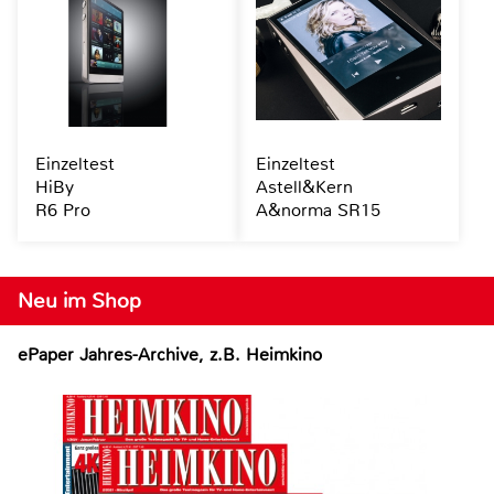
Einzeltest
Einzeltest
HiBy
Astell&Kern
R6 Pro
A&norma SR15
Neu im Shop
ePaper Jahres-Archive, z.B. Heimkino