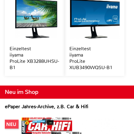
Einzeltest
Einzeltest
iiyama
iiyama
ProLite XB3288UHSU-
ProLite
B1
XUB3490WQSU-B1
Neu im Shop
ePaper Jahres-Archive, z.B. Car & Hifi