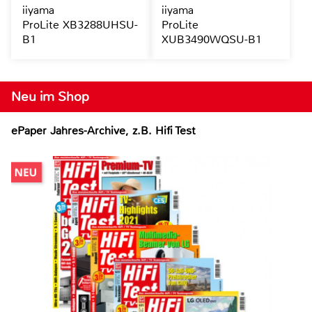
iiyama
iiyama
ProLite XB3288UHSU-
ProLite
B1
XUB3490WQSU-B1
Neu im Shop
ePaper Jahres-Archive, z.B. Hifi Test