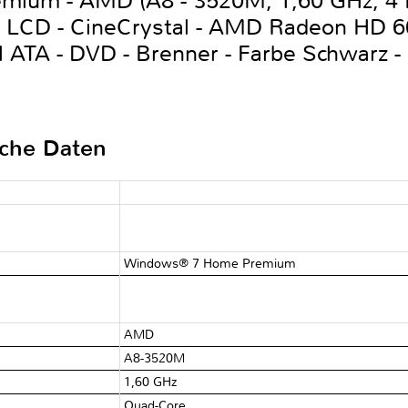
ium - AMD (A8 - 3520M, 1,60 GHz, 4 M
 - LCD - CineCrystal - AMD Radeon HD 
ATA - DVD - Brenner - Farbe Schwarz -
sche Daten
Windows® 7 Home Premium
AMD
A8-3520M
1,60 GHz
Quad-Core