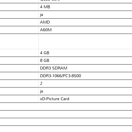
4 MB
ja
AMD
A60M
4 GB
8 GB
DDR3 SDRAM
DDR3-1066/PC3-8500
2
ja
xD-Picture Card