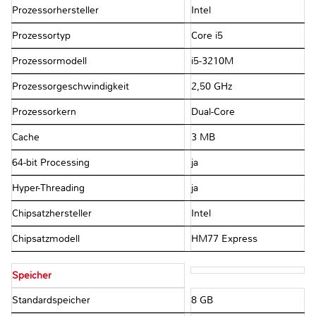
Prozessorhersteller
Intel
Prozessortyp
Core i5
Prozessormodell
i5-3210M
Prozessorgeschwindigkeit
2,50 GHz
Prozessorkern
Dual-Core
Cache
3 MB
64-bit Processing
ja
Hyper-Threading
ja
Chipsatzhersteller
Intel
Chipsatzmodell
HM77 Express
Speicher
Standardspeicher
8 GB