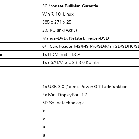
36 Monate BullMan Garantie
Win 7, 10, Linux
385 x 271 x 25
2.5 KG (inkl.Akku)
Manual-DVD, Netzteil, Treiber-DVD
6/1 CardReader MS/MS Pro/SD/Mini-SD/SDHC
ar
1x HDMI mit HDCP
1x eSATA/1x USB 3.0 Kombi
4x USB 3.0 (1x mit Power-Off Ladefunktion)
2x Mini DisplayPort 1.2
3D Soundtechnologie
ja
ja
ja
ja