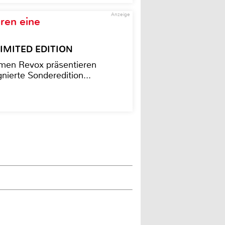
Anzeige
ren eine
– LIMITED EDITION
men Revox präsentieren
nierte Sonderedition...