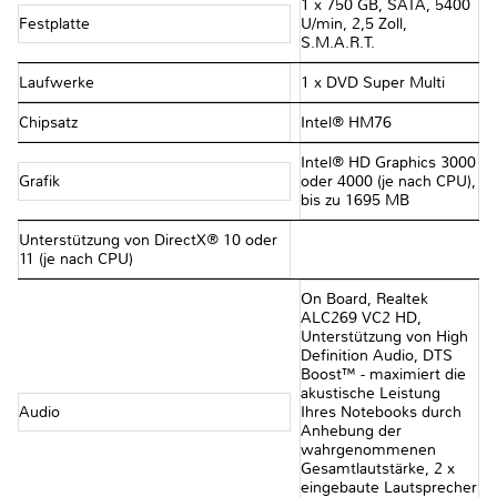
1 x 750 GB, SATA, 5400
Festplatte
U/min, 2,5 Zoll,
S.M.A.R.T.
Laufwerke
1 x DVD Super Multi
Chipsatz
Intel® HM76
Intel® HD Graphics 3000
Grafik
oder 4000 (je nach CPU),
bis zu 1695 MB
Unterstützung von DirectX® 10 oder
11 (je nach CPU)
On Board, Realtek
ALC269 VC2 HD,
Unterstützung von High
Definition Audio, DTS
Boost™ - maximiert die
akustische Leistung
Audio
Ihres Notebooks durch
Anhebung der
wahrgenommenen
Gesamtlautstärke, 2 x
eingebaute Lautsprecher