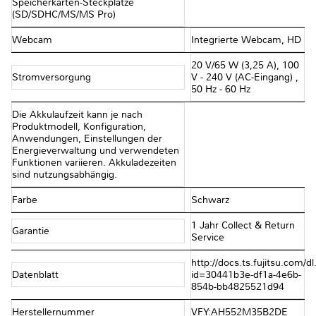
Speicherkarten-Steckplätze
(SD/SDHC/MS/MS Pro)
Webcam
Integrierte Webcam, HD
20 V/65 W (3,25 A), 100
Stromversorgung
V - 240 V (AC-Eingang) ,
50 Hz - 60 Hz
Die Akkulaufzeit kann je nach
Produktmodell, Konfiguration,
Anwendungen, Einstellungen der
Energieverwaltung und verwendeten
Funktionen variieren. Akkuladezeiten
sind nutzungsabhängig.
Farbe
Schwarz
1 Jahr Collect & Return
Garantie
Service
http://docs.ts.fujitsu.com/dl
Datenblatt
id=30441b3e-df1a-4e6b-
854b-bb4825521d94
Herstellernummer
VFY:AH552M35B2DE