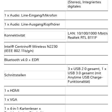
(Stereo), Integriertes
digitales
1 x Audio: Line-Eingang/Mikrofon
1 x Audio: Line-Ausgang/Kopfhörer
LAN: 10/100/1000 Mbit/s
Konnektivität
Realtek RTL 8111F
Intel® Centrino® Wireless N2230
(IEEE 802.11b/g/n)
Bluetooth v4.0 + EDR
3 x USB 2.0 gesamt, 1 x
USB 3.0 gesamt (mit
Schnittstellen
Anytime USB Charge-
Funktionalität)
1 x HDMI
1 x VGA
1 x 4-in-1-Kartenleser x