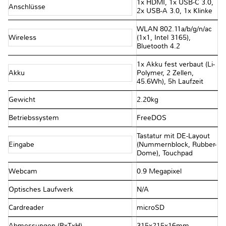
1x HDMI, 1x USB-C 3.0,
Anschlüsse
2x USB-A 3.0, 1x Klinke
WLAN 802.11a/​b/​g/​n/​ac
Wireless
(1x1, Intel 3165),
Bluetooth 4.2
1x Akku fest verbaut (Li-
Akku
Polymer, 2 Zellen,
45.6Wh), 5h Laufzeit
Gewicht
2.20kg
Betriebssystem
FreeDOS
Tastatur mit DE-Layout
Eingabe
(Nummernblock, Rubber-
Dome), Touchpad
Webcam
0.9 Megapixel
Optisches Laufwerk
N/A
Cardreader
microSD
Abmessungen (BxTxH)
315x215x16mm