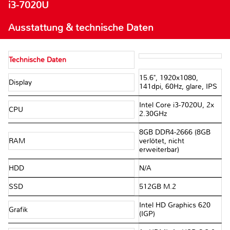
i3-7020U
Ausstattung & technische Daten
Technische Daten
15.6", 1920x1080,
Display
141dpi, 60Hz, glare, IPS
Intel Core i3-7020U, 2x
CPU
2.30GHz
8GB DDR4-2666 (8GB
RAM
verlötet, nicht
erweiterbar)
HDD
N/A
SSD
512GB M.2
Intel HD Graphics 620
Grafik
(IGP)