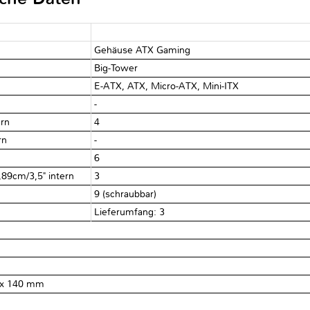
Gehäuse ATX Gaming
Big-Tower
E-ATX, ATX, Micro-ATX, Mini-ITX
n
-
ern
4
ern
-
6
,89cm/3,5" intern
3
9 (schraubbar)
Lieferumfang: 3
 1x 140 mm