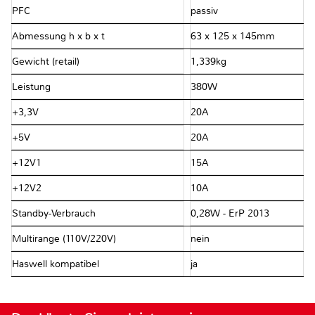
PFC
passiv
Abmessung h x b x t
63 x 125 x 145mm
Gewicht (retail)
1,339kg
Leistung
380W
+3,3V
20A
+5V
20A
+12V1
15A
+12V2
10A
Standby-Verbrauch
0,28W - ErP 2013
Multirange (110V/220V)
nein
Haswell kompatibel
ja