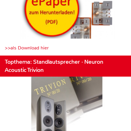
>>als Download hier
Topthema: Standlautsprecher · Neuron
Acoustic Trivion