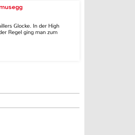
d musegg
illers Glocke. In der High
In der Regel ging man zum