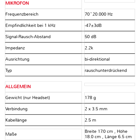
MIKROFON
Frequenzbereich
70~20.000 Hz
Empfindlichkeit bei 1 kHz
-47±3dB
Signal-Rausch-Abstand
50 dB
Impedanz
2.2kΩ
Ausrichtung
bi-direktional
Typ
rauschunterdrückend
ALLGEMEIN
Gewicht (nur Headset)
178 g
Verbindung
2 x 3.5 mm
Kabellänge
2.5 m
Breite 17.0 cm , Höhe
Maße
18.0 cm , Länge 6.5 cm