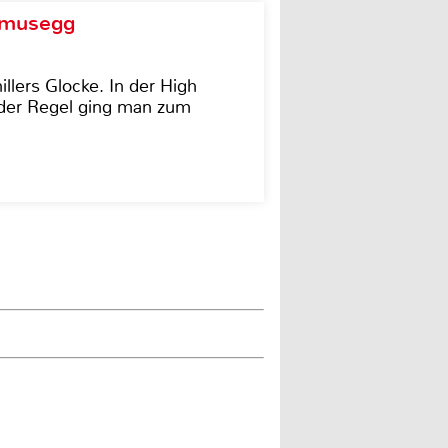
d musegg
illers Glocke. In der High
In der Regel ging man zum