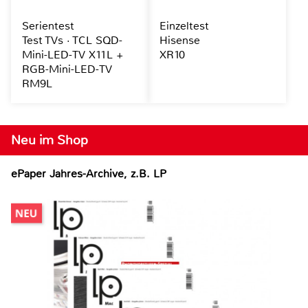
Serientest
Einzeltest
Test TVs · TCL SQD-
Hisense
Mini-LED-TV X11L +
XR10
RGB-Mini-LED-TV
RM9L
Neu im Shop
ePaper Jahres-Archive, z.B. LP