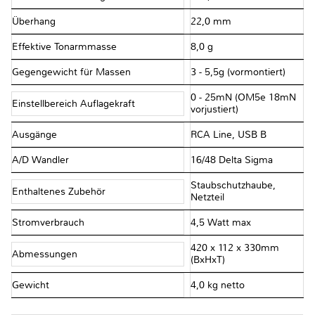
Überhang
22,0 mm
Effektive Tonarmmasse
8,0 g
Gegengewicht für Massen
3 - 5,5g (vormontiert)
0 - 25mN (OM5e 18mN
Einstellbereich Auflagekraft
vorjustiert)
Ausgänge
RCA Line, USB B
A/D Wandler
16/48 Delta Sigma
Staubschutzhaube,
Enthaltenes Zubehör
Netzteil
Stromverbrauch
4,5 Watt max
420 x 112 x 330mm
Abmessungen
(BxHxT)
Gewicht
4,0 kg netto