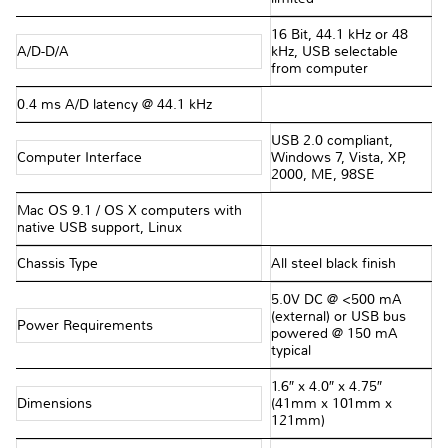
16 Bit, 44.1 kHz or 48
A/D-D/A
kHz, USB selectable
from computer
0.4 ms A/D latency @ 44.1 kHz
USB 2.0 compliant,
Computer Interface
Windows 7, Vista, XP,
2000, ME, 98SE
Mac OS 9.1 / OS X computers with
native USB support, Linux
Chassis Type
All steel black finish
5.0V DC @ <500 mA
(external) or USB bus
Power Requirements
powered @ 150 mA
typical
1.6″ x 4.0″ x 4.75″
Dimensions
(41mm x 101mm x
121mm)