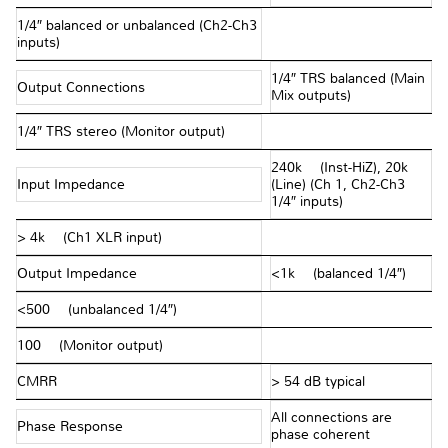
1/4″ balanced or unbalanced (Ch2-Ch3
inputs)
1/4″ TRS balanced (Main
Output Connections
Mix outputs)
1/4″ TRS stereo (Monitor output)
240k Ω (Inst-HiZ), 20k Ω
Input Impedance
(Line) (Ch 1, Ch2-Ch3
1/4″ inputs)
> 4k Ω (Ch1 XLR input)
Output Impedance
<1k Ω (balanced 1/4″)
<500 Ω (unbalanced 1/4″)
100 Ω (Monitor output)
CMRR
> 54 dB typical
All connections are
Phase Response
phase coherent