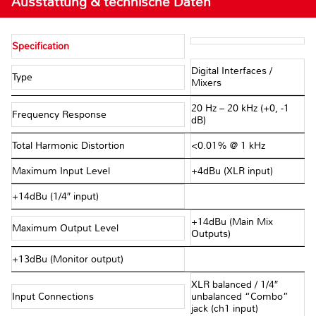
Ausstattung & technische Daten
Specification
Digital Interfaces /
Type
Mixers
20 Hz – 20 kHz (+0, -1
Frequency Response
dB)
Total Harmonic Distortion
<0.01% @ 1 kHz
Maximum Input Level
+4dBu (XLR input)
+14dBu (1/4″ input)
+14dBu (Main Mix
Maximum Output Level
Outputs)
+13dBu (Monitor output)
XLR balanced / 1/4″
Input Connections
unbalanced “Combo”
jack (ch1 input)