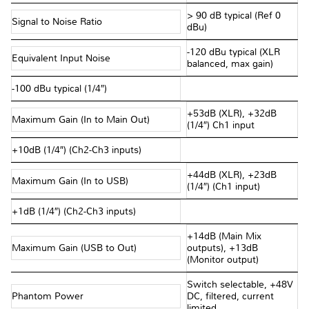
> 90 dB typical (Ref 0
Signal to Noise Ratio
dBu)
-120 dBu typical (XLR
Equivalent Input Noise
balanced, max gain)
-100 dBu typical (1/4″)
+53dB (XLR), +32dB
Maximum Gain (In to Main Out)
(1/4″) Ch1 input
+10dB (1/4″) (Ch2-Ch3 inputs)
+44dB (XLR), +23dB
Maximum Gain (In to USB)
(1/4″) (Ch1 input)
+1dB (1/4″) (Ch2-Ch3 inputs)
+14dB (Main Mix
Maximum Gain (USB to Out)
outputs), +13dB
(Monitor output)
Switch selectable, +48V
Phantom Power
DC, filtered, current
limited