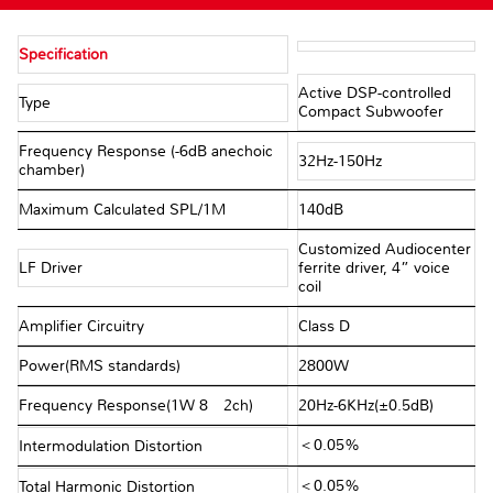
Specification
Active DSP-controlled
Type
Compact Subwoofer
Frequency Response (-6dB anechoic
32Hz-150Hz
chamber)
Maximum Calculated SPL/1M
140dB
Customized Audiocenter
LF Driver
ferrite driver, 4” voice
coil
Amplifier Circuitry
Class D
Power(RMS standards)
2800W
Frequency Response(1W 8Ω 2ch)
20Hz-6KHz(±0.5dB)
＜0.05%
Intermodulation Distortion
＜0.05%
Total Harmonic Distortion