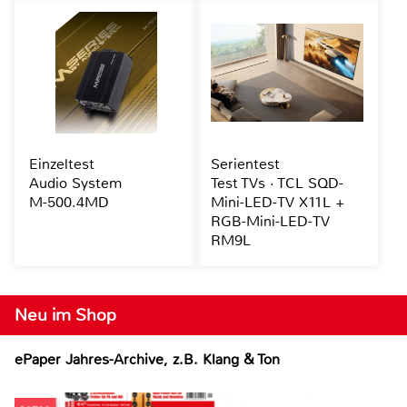
Einzeltest
Serientest
Audio System
Test TVs · TCL SQD-
M-500.4MD
Mini-LED-TV X11L +
RGB-Mini-LED-TV
RM9L
Neu im Shop
ePaper Jahres-Archive, z.B. Klang & Ton