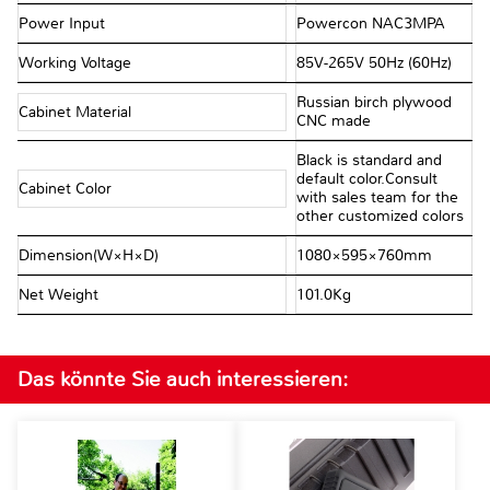
Power Input
Powercon NAC3MPA
Working Voltage
85V-265V 50Hz (60Hz)
Russian birch plywood
Cabinet Material
CNC made
Black is standard and
default color.Consult
Cabinet Color
with sales team for the
other customized colors
Dimension(W×H×D)
1080×595×760mm
Net Weight
101.0Kg
Das könnte Sie auch interessieren: